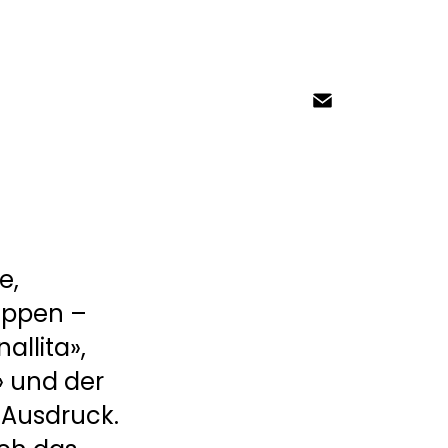
, 
uppen – 
lita», 
 und der 
Ausdruck. 