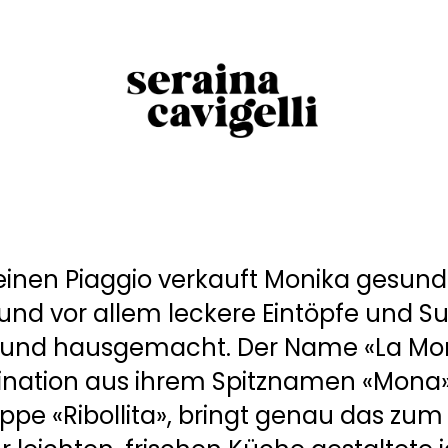
leinen Piaggio verkauft Monika gesunde
und vor allem leckere Eintöpfe und S
 und hausgemacht. Der Name «La Monal
nation aus ihrem Spitznamen «Mona»
e «Ribollita», bringt genau das zum 